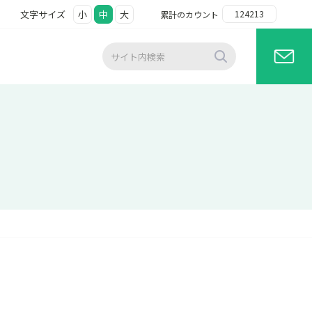
文字サイズ
小
中
大