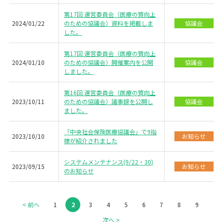
第17回 運営委員会（医療の質向上
2024/01/22
のための協議会）資料を掲載しま
協議会
した。
第17回 運営委員会（医療の質向上
2024/01/10
のための協議会）開催案内を公開
協議会
しました。
第16回 運営委員会（医療の質向上
2023/10/11
のための協議会）議事録を公開し
協議会
ました。
「中央社会保険医療協議会」で9指
2023/10/10
お知らせ
標が紹介されました
システムメンテナンス(9/22・30)
2023/09/15
お知らせ
のお知らせ
< 前へ
1
2
3
4
5
6
7
8
9
次へ >